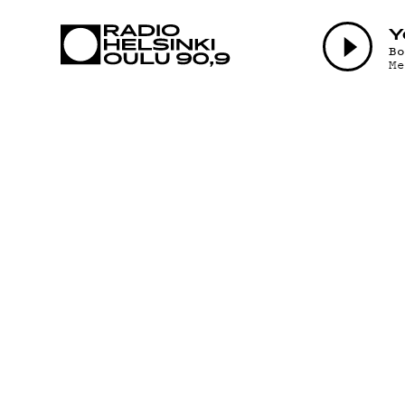
AJANKOHTAI
Y
B
M
OHJELMAT
TEKIJÄT
ON-DEMAND
PODCAST
MAINOSTA