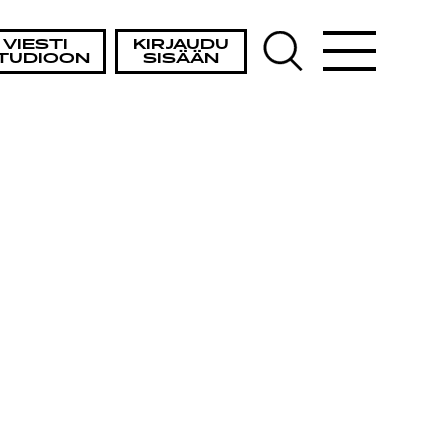
VIESTI
KIRJAUDU
TUDIOON
SISÄÄN