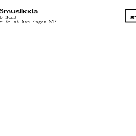
STA
ö­mu­siik­kia
ob Hund
S
er än så kan ingen bli