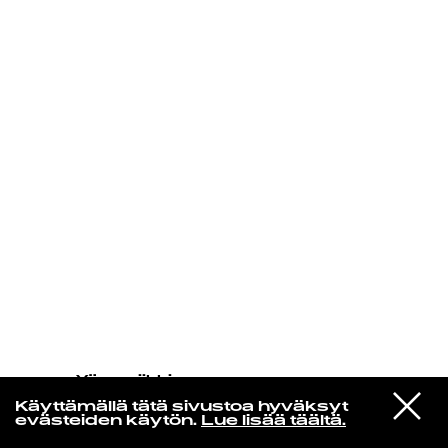
KIRJAUDU SISÄÄN
Yö­mu­siik­kia
Carlos Henriquez
VIESTI
Descarga Entre Amigos (feat. Rubén
Käyttämällä tätä sivustoa hyväksyt
STUDIOON
Blades)
evästeiden käytön.
Lue lisää täältä.