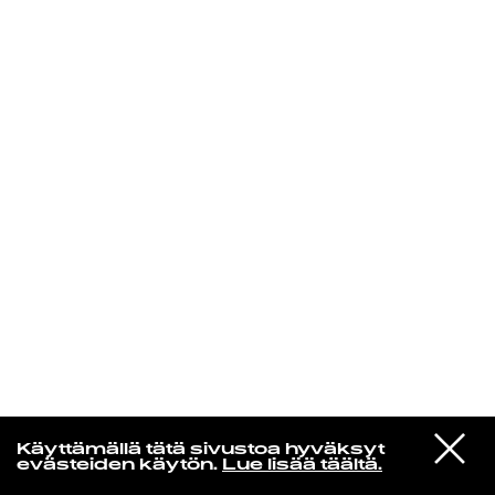
KIRJAUDU SISÄÄN
Radio Helsingin aamut
VIESTI
The Durutti Column
Käyttämällä tätä sivustoa hyväksyt
STUDIOON
Time Present and Time Past
evästeiden käytön.
Lue lisää täältä.