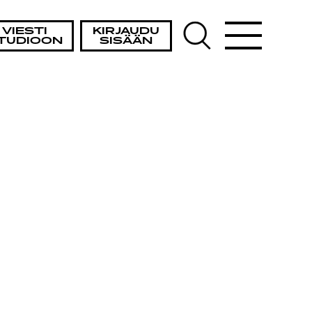
VIESTI
KIRJAUDU
TUDIOON
SISÄÄN