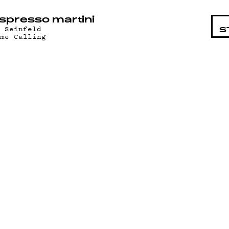
STA
spresso martini
j Seinfeld
S
ome Calling