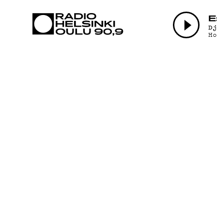
AJANKOHTAI
E
D
H
OHJELMAT
TEKIJÄT
ON-DEMAND
PODCAST
MAINOSTA