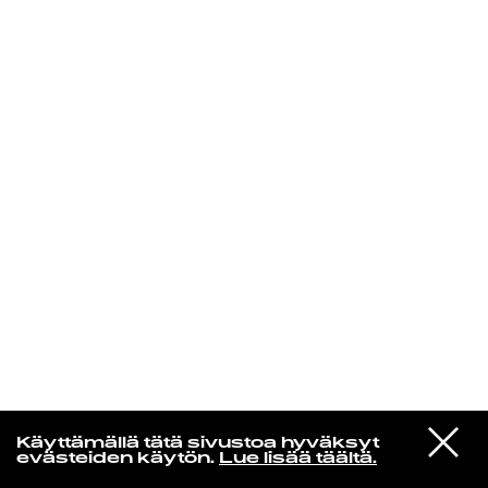
KIRJAUDU SISÄÄN
Laura Friman
VIESTI
Rebekka Holi
Käyttämällä tätä sivustoa hyväksyt
STUDIOON
Saippuoita haistelemaan
evästeiden käytön.
Lue lisää täältä.