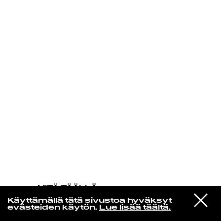
KIRJAUDU SISÄÄN
MITÄ TÄÄLLÄ
TAPAHTUU
VIESTI
Nick Drake
Käyttämällä tätä sivustoa hyväksyt
STUDIOON
Poor Boy
evästeiden käytön.
Lue lisää täältä.