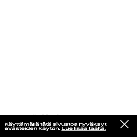
KIRJAUDU SISÄÄN
MITÄ TÄÄLLÄ
TAPAHTUU
VIESTI
Kuusumun Profeetta
Käyttämällä tätä sivustoa hyväksyt
STUDIOON
Ei aurinko milloinkaan laske
evästeiden käytön.
Lue lisää täältä.