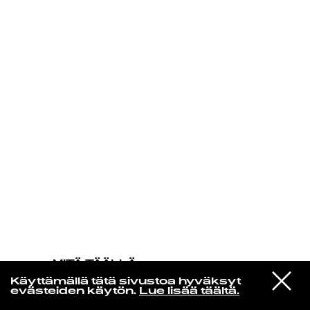
KIRJAUDU SISÄÄN
MITÄ TÄÄLLÄ
TAPAHTUU
VIESTI
The Smile
Käyttämällä tätä sivustoa hyväksyt
STUDIOON
Wall Of Eyes
evästeiden käytön.
Lue lisää täältä.