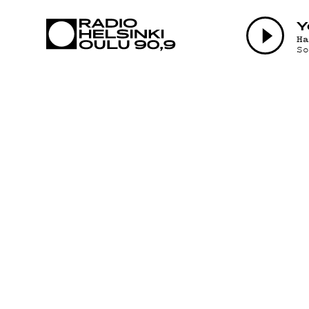
AJANKOHTAI
Y
H
S
OHJELMAT
TEKIJÄT
ON-DEMAND
PODCAST
MAINOSTA