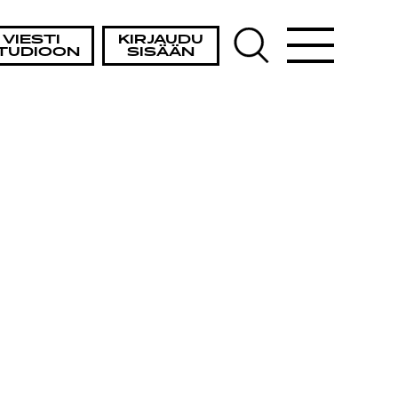
VIESTI
KIRJAUDU
TUDIOON
SISÄÄN