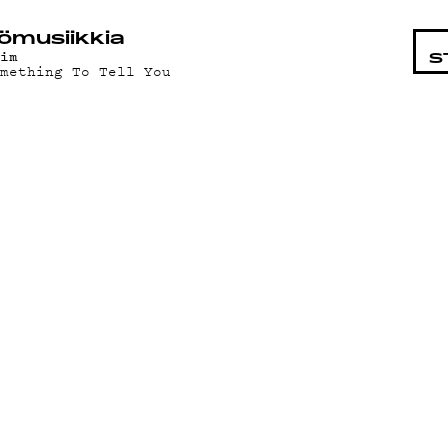
STA
ö­mu­siik­kia
aim
S
omething To Tell You