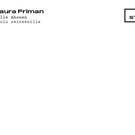
STA
aura Friman
ille Ahonen
S
aulu seireenille