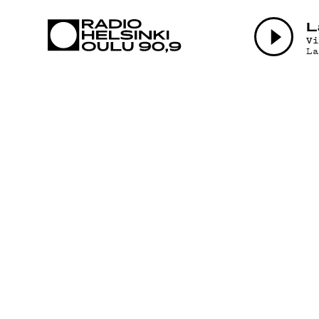
AJANKOHTAI
L
V
L
OHJELMAT
TEKIJÄT
ON-DEMAND
PODCAST
MAINOSTA