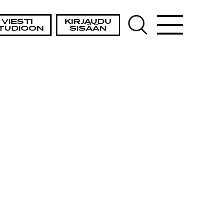
VIESTI
KIRJAUDU
TUDIOON
SISÄÄN