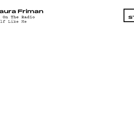
STA
aura Friman
V On The Radio
S
olf Like Me