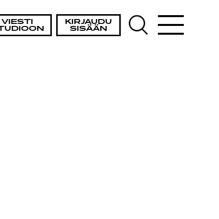
VIESTI
KIRJAUDU
TUDIOON
SISÄÄN