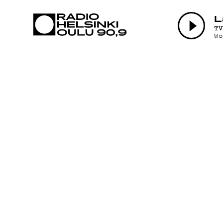
AJANKOHTAI
L
T
W
OHJELMAT
TEKIJÄT
ON-DEMAND
PODCAST
MAINOSTA