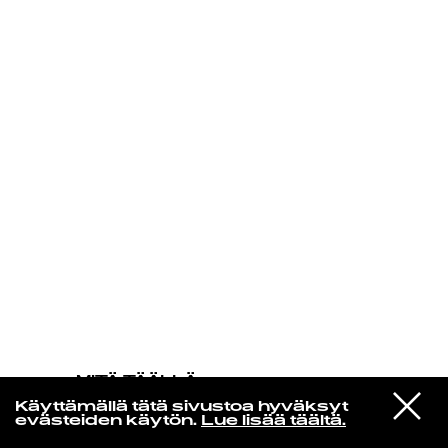
KIRJAUDU SISÄÄN
MITÄ TÄÄLLÄ
TAPAHTUU
VIESTI
Nirosta Steel
Käyttämällä tätä sivustoa hyväksyt
STUDIOON
LOST IN MUSIC
evästeiden käytön.
Lue lisää täältä.