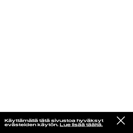
KIRJAUDU SISÄÄN
Espresso martini
VIESTI
Kali Uchis
Käyttämällä tätä sivustoa hyväksyt
STUDIOON
I Wish You Roses
evästeiden käytön.
Lue lisää täältä.