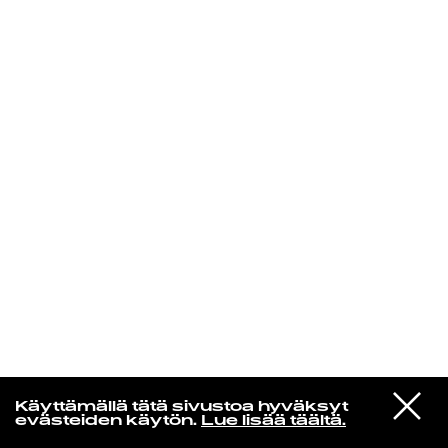
KIRJAUDU SISÄÄN
Espresso martini
VIESTI
Kaytranada
Käyttämällä tätä sivustoa hyväksyt
STUDIOON
Call U Up
evästeiden käytön.
Lue lisää täältä.