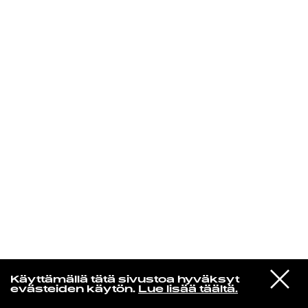
KIRJAUDU SISÄÄN
Yö­mu­siik­kia
VIESTI
Dj Kridlokk
Käyttämällä tätä sivustoa hyväksyt
STUDIOON
Kalman attasea
evästeiden käytön.
Lue lisää täältä.