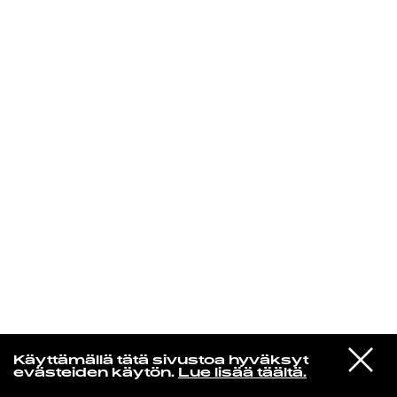
KIRJAUDU SISÄÄN
Yö­mu­siik­kia
VIESTI
Metro Area
Käyttämällä tätä sivustoa hyväksyt
STUDIOON
Orange Alert
evästeiden käytön.
Lue lisää täältä.