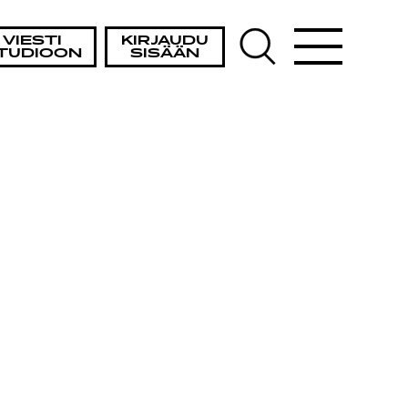
VIESTI
KIRJAUDU
TUDIOON
SISÄÄN