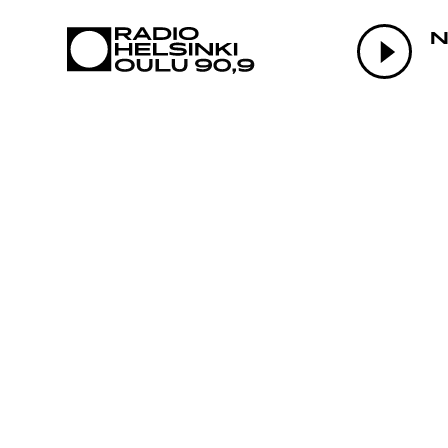
AJANKOHTAI
N
OHJELMAT
TEKIJÄT
ON-DEMAND
PODCAST
MAINOSTA