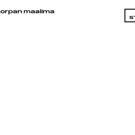
STA
orpan maailma
S