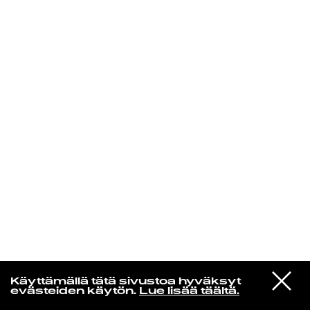
KIRJAUDU SISÄÄN
Yö­mu­siik­kia
VIESTI
Kaija Kiiski & Antero Byman
Käyttämällä tätä sivustoa hyväksyt
STUDIOON
Markkalan Kaisa (Remastered)
evästeiden käytön.
Lue lisää täältä.