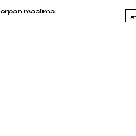
STA
orpan maailma
S