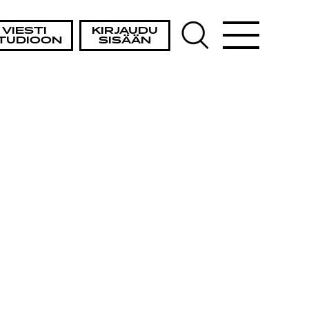
VIESTI
KIRJAUDU
TUDIOON
SISÄÄN