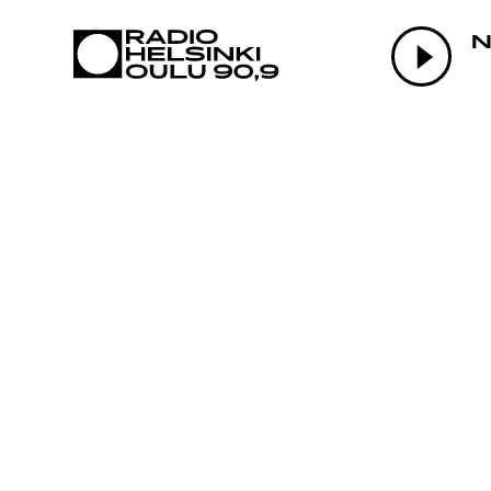
AJANKOHTAI
N
OHJELMAT
TEKIJÄT
ON-DEMAND
PODCAST
MAINOSTA