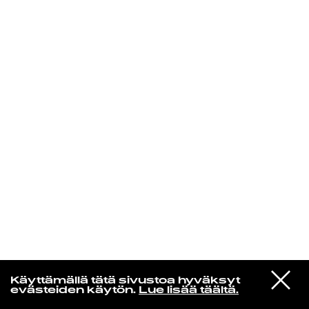
KIRJAUDU SISÄÄN
Yö­mu­siik­kia
VIESTI
Unionen
Käyttämällä tätä sivustoa hyväksyt
STUDIOON
6983
evästeiden käytön.
Lue lisää täältä.