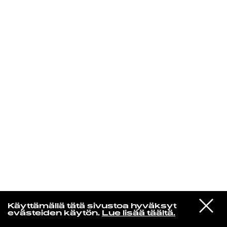
KIRJAUDU SISÄÄN
VIESTI
Rakkaudesta
Käyttämällä tätä sivustoa hyväksyt
STUDIOON
evästeiden käytön.
Lue lisää täältä.