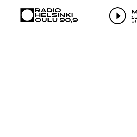
AJANKOHTAI
M
L
W
OHJELMAT
TEKIJÄT
ON-DEMAND
PODCAST
MAINOSTA