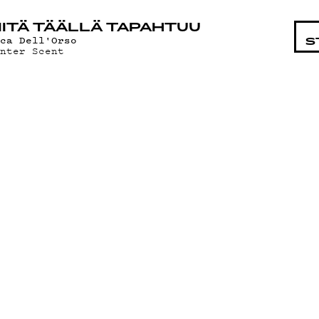
STA
ITÄ TÄÄLLÄ TAPAHTUU
uca Dell'Orso
S
inter Scent