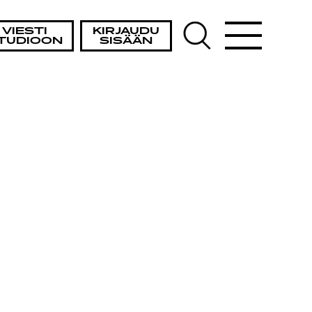
VIESTI
KIRJAUDU
TUDIOON
SISÄÄN