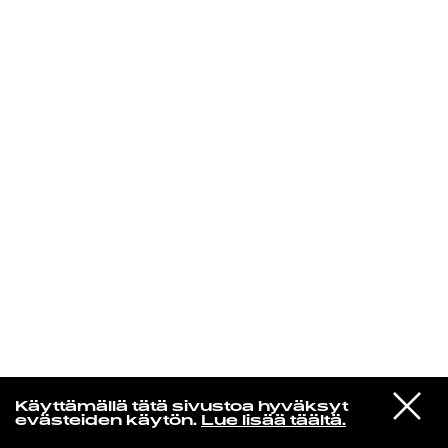
KIRJAUDU SISÄÄN
Yö­mu­siik­kia
VIESTI
Jukka Nousiainen
Käyttämällä tätä sivustoa hyväksyt
STUDIOON
Pitkää Heinää
evästeiden käytön.
Lue lisää täältä.