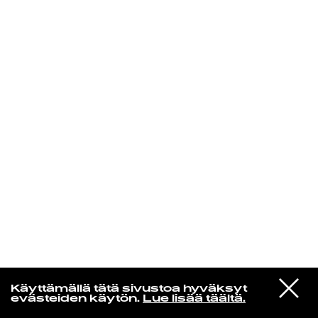
KIRJAUDU SISÄÄN
VIESTI
Norpan maailma
Käyttämällä tätä sivustoa hyväksyt
STUDIOON
evästeiden käytön.
Lue lisää täältä.