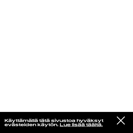
KIRJAUDU SISÄÄN
Radio Helsingin aamut
VIESTI
Deep Sea Diver
Käyttämällä tätä sivustoa hyväksyt
STUDIOON
Teardrop
evästeiden käytön.
Lue lisää täältä.