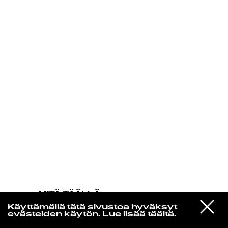
KIRJAUDU SISÄÄN
MITÄ TÄÄLLÄ
TAPAHTUU
VIESTI
Prince & The New Power Generation
Käyttämällä tätä sivustoa hyväksyt
STUDIOON
Thunder
evästeiden käytön.
Lue lisää täältä.