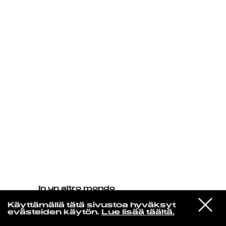
KIRJAUDU SISÄÄN
In un altro mondo
Milton Nascimento & Esperanza
VIESTI
Spalding
Käyttämällä tätä sivustoa hyväksyt
STUDIOON
When You Dream (feat Carolina
evästeiden käytön.
Lue lisää täältä.
Shorter)