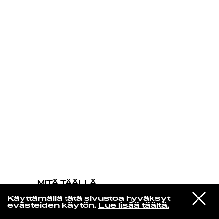
KIRJAUDU SISÄÄN
MITÄ TÄÄLLÄ
TAPAHTUU
VIESTI
Paul Simon
Käyttämällä tätä sivustoa hyväksyt
STUDIOON
Me And Julio Down By The
evästeiden käytön.
Lue lisää täältä.
Schoolyard