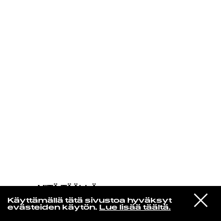
KIRJAUDU SISÄÄN
MITÄ TÄÄLLÄ
TAPAHTUU
VIESTI
Bob Dylan
Käyttämällä tätä sivustoa hyväksyt
STUDIOON
Obviously 5 Believers
evästeiden käytön.
Lue lisää täältä.