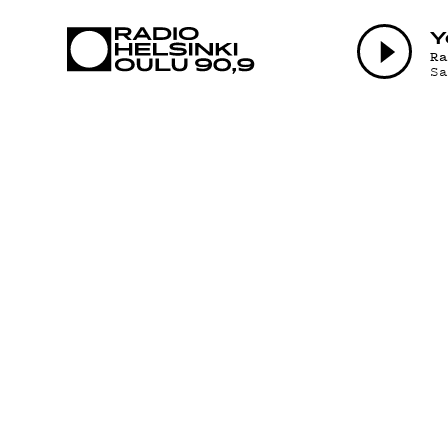
AJANKOHTAI
Y
R
S
OHJELMAT
TEKIJÄT
ON-DEMAND
PODCAST
MAINOSTA