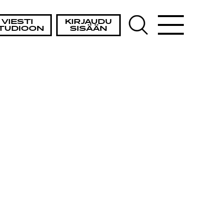
VIESTI
KIRJAUDU
TUDIOON
SISÄÄN