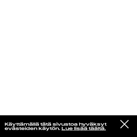
KIRJAUDU SISÄÄN
VIESTI
Rakkaudesta
Käyttämällä tätä sivustoa hyväksyt
STUDIOON
evästeiden käytön.
Lue lisää täältä.