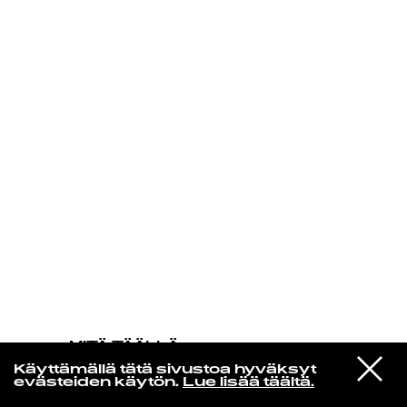
KIRJAUDU SISÄÄN
MITÄ TÄÄLLÄ
TAPAHTUU
VIESTI
Prince & The New Power Generation
Käyttämällä tätä sivustoa hyväksyt
STUDIOON
Thunder
evästeiden käytön.
Lue lisää täältä.