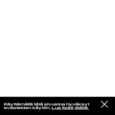
KIRJAUDU SISÄÄN
De Räp Radio Show
VIESTI
Mariya Takeuchi
Käyttämällä tätä sivustoa hyväksyt
STUDIOON
シェットランドに頬をうずめて
evästeiden käytön.
Lue lisää täältä.