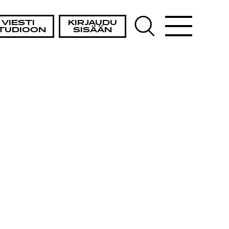
VIESTI
KIRJAUDU
TUDIOON
SISÄÄN