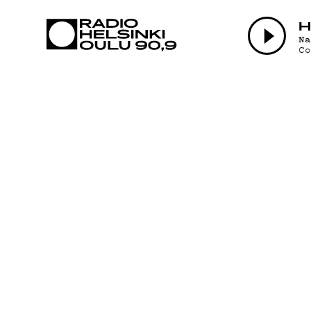
AJANKOHTAI
H
N
C
OHJELMAT
TEKIJÄT
ON-DEMAND
PODCAST
MAINOSTA