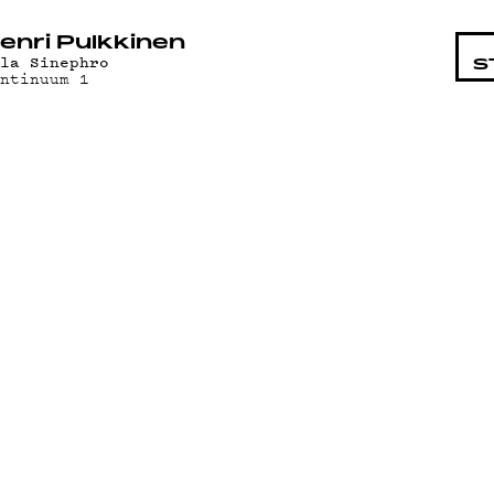
STA
enri Pulkkinen
ala Sinephro
S
ontinuum 1