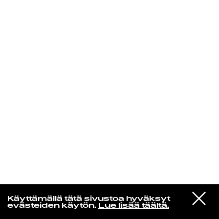
KIRJAUDU SISÄÄN
In un altro mondo
VIESTI
Belle & Sebastian
Käyttämällä tätä sivustoa hyväksyt
STUDIOON
Morning Crescent
evästeiden käytön.
Lue lisää täältä.