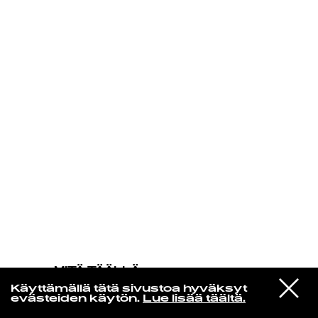
KIRJAUDU SISÄÄN
MITÄ TÄÄLLÄ
TAPAHTUU
VIESTI
Stevie Nicks
Käyttämällä tätä sivustoa hyväksyt
STUDIOON
Fire Burning
evästeiden käytön.
Lue lisää täältä.