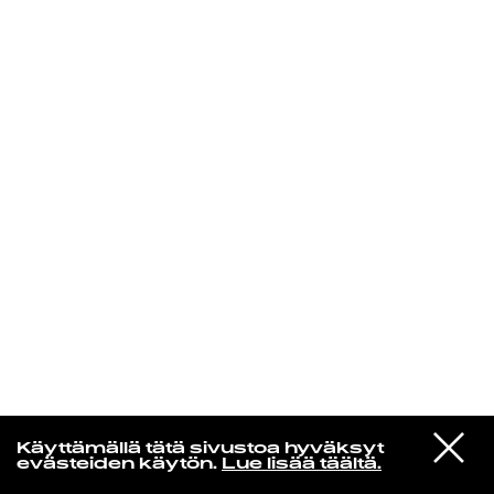
KIRJAUDU SISÄÄN
VIESTI
Jotain lainattua
Käyttämällä tätä sivustoa hyväksyt
STUDIOON
evästeiden käytön.
Lue lisää täältä.