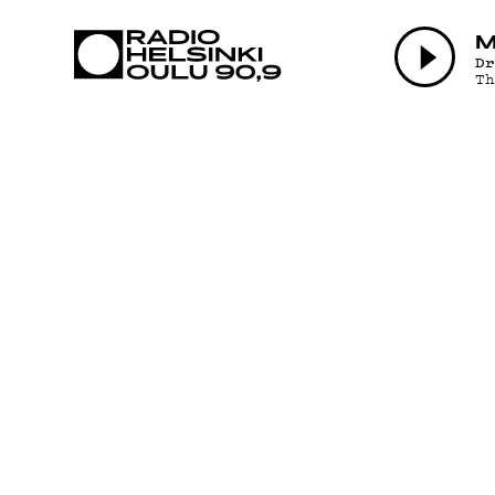
AJANKOHTAI
M
D
T
OHJELMAT
TEKIJÄT
ON-DEMAND
PODCAST
MAINOSTA