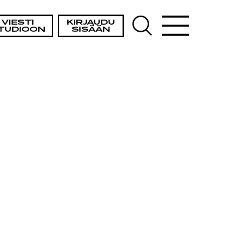
VIESTI
KIRJAUDU
TUDIOON
SISÄÄN