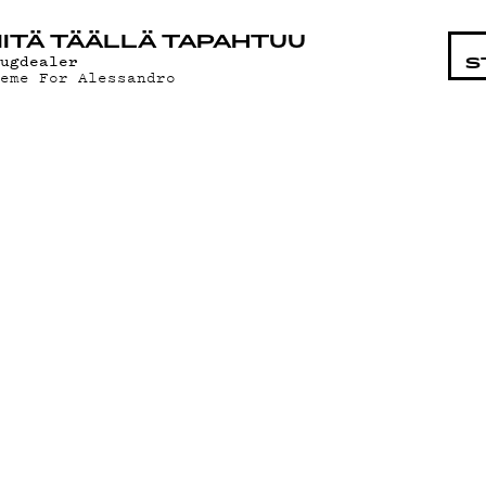
STA
ITÄ TÄÄLLÄ TAPAHTUU
rugdealer
S
heme For Alessandro