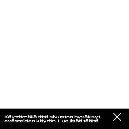
KIRJAUDU SISÄÄN
Yö­mu­siik­kia
VIESTI
Magyar
Käyttämällä tätä sivustoa hyväksyt
STUDIOON
Saastepilkku (Remastered)
evästeiden käytön.
Lue lisää täältä.