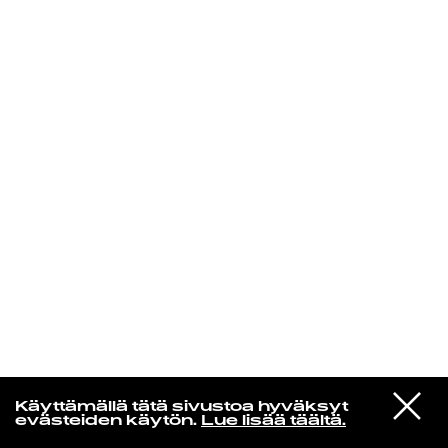
KIRJAUDU SISÄÄN
Yö­mu­siik­kia
VIESTI
Radio Supernova
Käyttämällä tätä sivustoa hyväksyt
STUDIOON
Samettii
evästeiden käytön.
Lue lisää täältä.