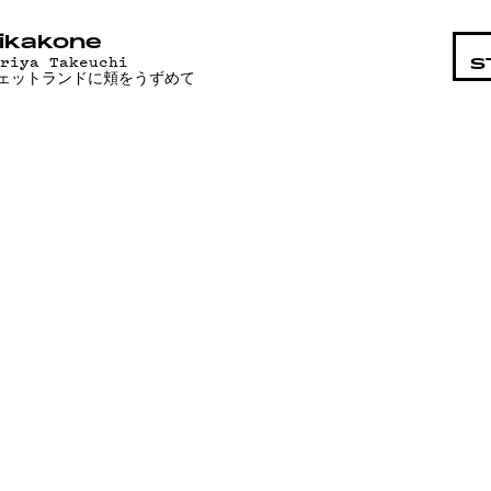
STA
ikakone
ariya Takeuchi
S
ェットランドに頬をうずめて