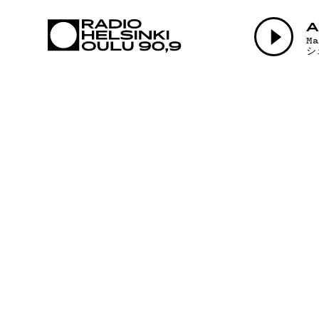
AJANKOHTAI
A
M
シ
OHJELMAT
TEKIJÄT
ON-DEMAND
PODCAST
MAINOSTA