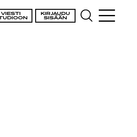
VIESTI
KIRJAUDU
TUDIOON
SISÄÄN