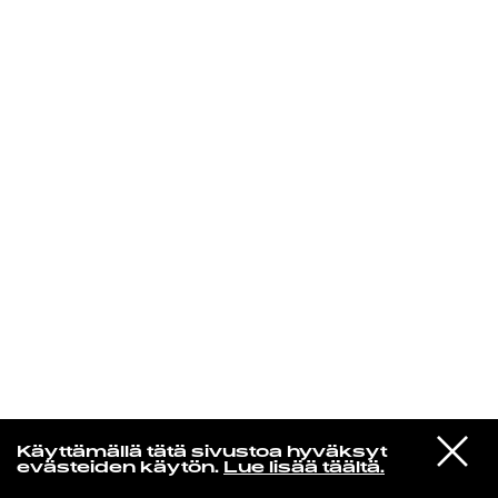
KIRJAUDU SISÄÄN
Niklas Aaltio
VIESTI
Chromatics
Käyttämällä tätä sivustoa hyväksyt
STUDIOON
Kill for Love
evästeiden käytön.
Lue lisää täältä.