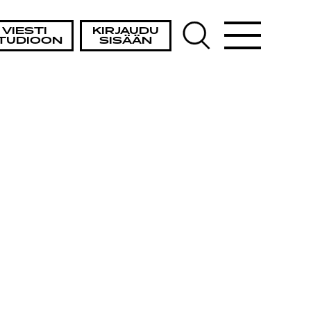
VIESTI
KIRJAUDU
TUDIOON
SISÄÄN