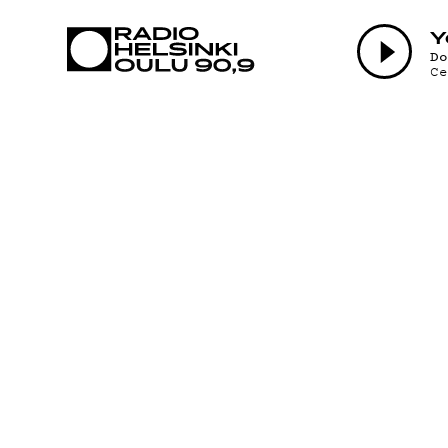
AJANKOHTAI
Y
D
C
OHJELMAT
TEKIJÄT
ON-DEMAND
PODCAST
MAINOSTA