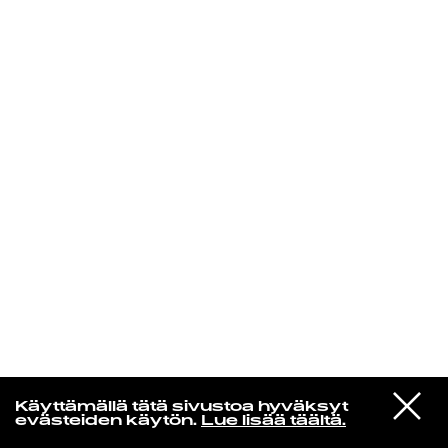
KIRJAUDU SISÄÄN
Yö­mu­siik­kia
VIESTI
Terry Callier
Käyttämällä tätä sivustoa hyväksyt
STUDIOON
I'd Rather Be With You
evästeiden käytön.
Lue lisää täältä.