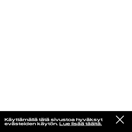
KIRJAUDU SISÄÄN
Edu Kehäkettunen
VIESTI
Glen Hansard
Käyttämällä tätä sivustoa hyväksyt
STUDIOON
Leave a Light
evästeiden käytön.
Lue lisää täältä.