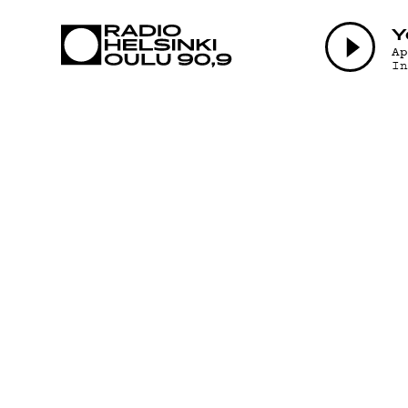
AJANKOHTAI
Y
A
I
OHJELMAT
TEKIJÄT
ON-DEMAND
PODCAST
MAINOSTA