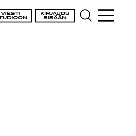
VIESTI
KIRJAUDU
TUDIOON
SISÄÄN