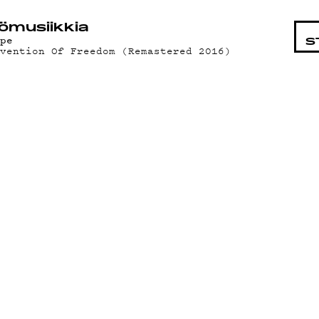
STA
ö­mu­siik­kia
ppe
S
nvention Of Freedom (Remastered 2016)