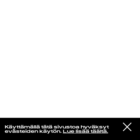
KIRJAUDU SISÄÄN
Yö­mu­siik­kia
VIESTI
Vesa-Matti Loiri
Käyttämällä tätä sivustoa hyväksyt
STUDIOON
Syyslaulu (Remastered)
evästeiden käytön.
Lue lisää täältä.