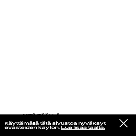
KIRJAUDU SISÄÄN
MITÄ TÄÄLLÄ
TAPAHTUU
VIESTI
Neil Young
Käyttämällä tätä sivustoa hyväksyt
STUDIOON
Old King
evästeiden käytön.
Lue lisää täältä.