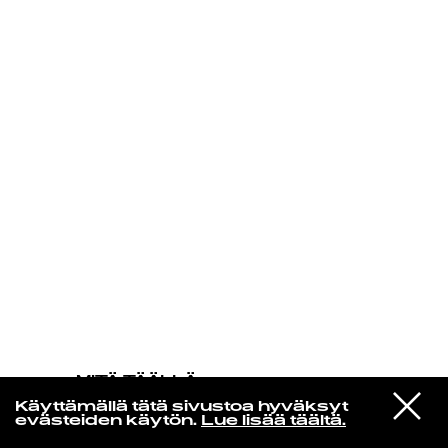
KIRJAUDU SISÄÄN
MITÄ TÄÄLLÄ
TAPAHTUU
VIESTI
Ada Aik
Käyttämällä tätä sivustoa hyväksyt
STUDIOON
Nights
evästeiden käytön.
Lue lisää täältä.