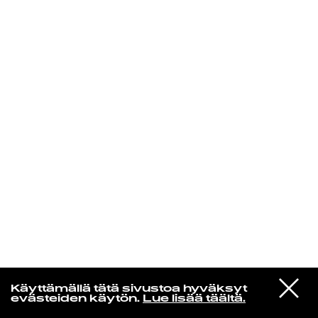
KIRJAUDU SISÄÄN
Radio Helsingin aamut
VIESTI
The Durutti Column
Käyttämällä tätä sivustoa hyväksyt
STUDIOON
Time Present and Time Past
evästeiden käytön.
Lue lisää täältä.